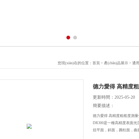
您現(xiàn)在的位置：
首頁
>
產(chǎn)品展示
>
通
德力愛得 高精度粗糙
更新時間：2025-05-20
簡要描述：
德力愛得 高精度粗糙度測量儀 
DR300是一種高精度表面
括平面，斜面，圓柱面，曲